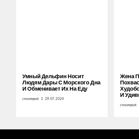
Умный Дельфин Носит
Жена 
Людям Дары С Морского Дна
Похва
И Обменивает Их На Еду
Худобо
И Удив
crossrepost
29.07.2024
crossrepost