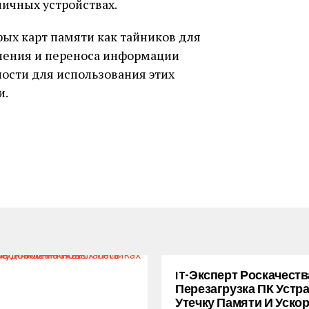
личных устройствах.
рых карт памяти как тайников для
анения и переноса информации
ости для использования этих
и.
IT-Эксперт Роскачеств
Перезагрузка ПК Устр
Утечку Памяти И Уско