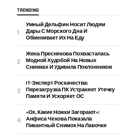
TRENDING
Умный Дельфин Носит Людям
Дары С Морского Дна И
Обменивает Их На Еду
Жена Преснякова Похвасталась
Модной Худобой На Новых
Снимках И Удивила Поклонников
IT-Эксперт Роскачества:
Перезагрузка ПК Устраняет Утечку
Памяти И Ускоряет ОС
«Ох, Какие Ножки Загорают»:
Анфиса Чехова Показала
Пикантный Снимок На Лавочке