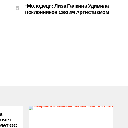
«Молодец!»: Лиза Галкина Удивила
Поклонников Своим Артистизмом
а:
аняет
ряет ОС