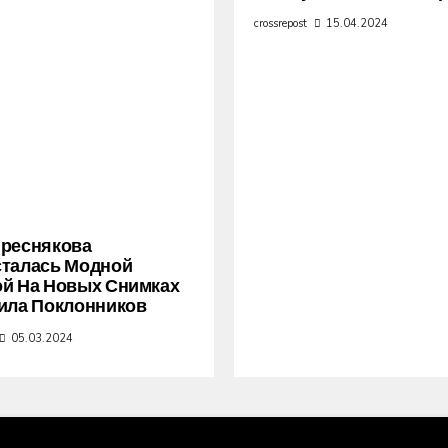
crossrepost
15.04.2024
Преснякова
сталась Модной
й На Новых Снимках
ила Поклонников
05.03.2024