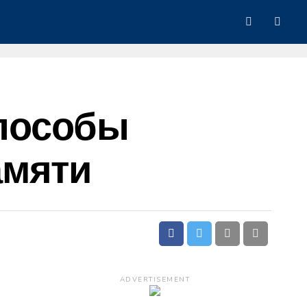
пособы
амяти
ADVERTISEMENT