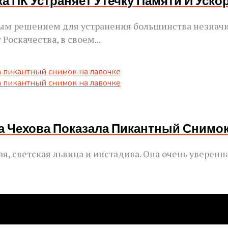
ка ПК Устраняет Утечку Памяти И Уско
ым решением для устранения большинства незначи
Роскачества, в своем...
са Чехова Показала Пикантный Снимок
я, светская львица и инстадива. Она очень уверенн