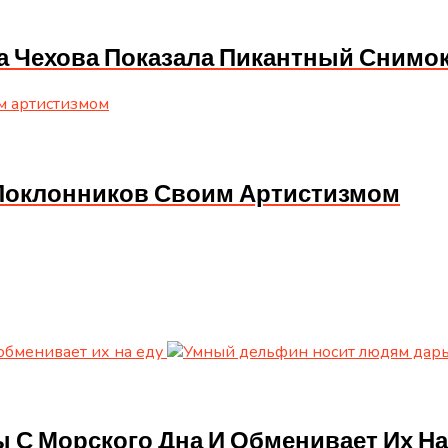
са Чехова Показала Пикантный Снимок
а Поклонников Своим Артистизмом
С Морского Дна И Обменивает Их На