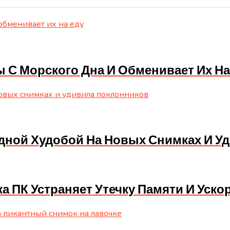
С Морского Дна И Обменивает Их На
дной Худобой На Новых Снимках И У
ка ПК Устраняет Утечку Памяти И Уско