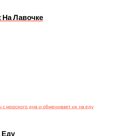
 На Лавочке
 Еду