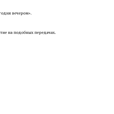
годня вечером».
стие на подобных передачах.