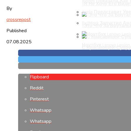
Xiaomi Показала, Как
«Я Не Хочу Его Виде
By
Apple Представит Уве
crossrepost
DxOMark Запустил А
«Это Что За Бруталь
Published
07.08.2025
Ноутбук Lenovo Legion
С Красавицей-Супру
Flipboard
Reddit
Pinterest
Whatsapp
Whatsapp