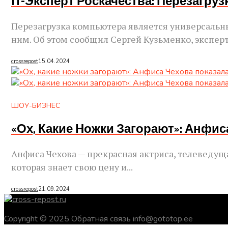
IT-Эксперт Роскачества: Перезагруз
Перезагрузка компьютера является универсальн
ним. Об этом сообщил Сергей Кузьменко, эксперт 
crossrepost
15.04.2024
ШОУ-БИЗНЕС
«Ох, Какие Ножки Загорают»: Анфи
Анфиса Чехова — прекрасная актриса, телеведуща
которая знает свою цену и...
crossrepost
21.09.2024
Copyright © 2025 Обратная связь info@gototop.ee