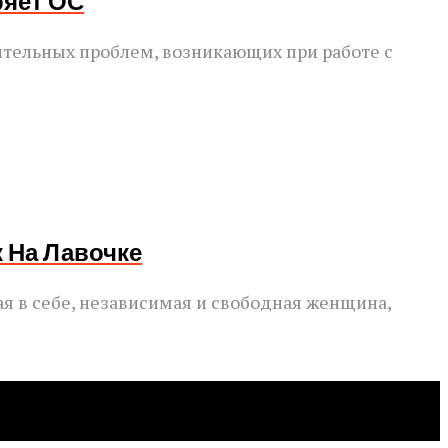
ряет ОС
тельных проблем, возникающих при работе с
 На Лавочке
ая в себе, независимая и свободная женщина,