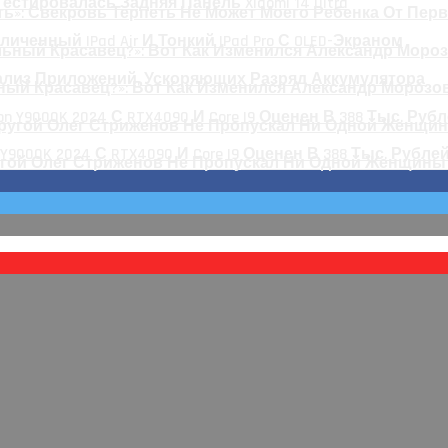
 Тестировалась Задняя Панель Xiaomi 14 Ultra
ть»: Свекровь Терпеть Не Может Моего Ребенка От Пер
личенный IPad Air И Тонкий IPad Pro С OLED-Экраном
нализ Приложений, Ускоряющих Разряд Аккумулятора
ный Красавец?»: Вот Как Изменился Александр Морозов
 Y9000K 2024 С RTX4090 И Core I9 Оценен В 388 Тыс. Рубле
гой Олег Стриженов Не Пропускал Ни Одной Женщины