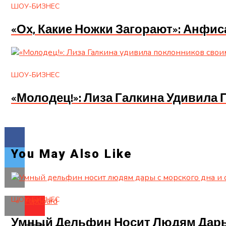
ШОУ-БИЗНЕС
«Ох, Какие Ножки Загорают»: Анфи
ШОУ-БИЗНЕС
«Молодец!»: Лиза Галкина Удивил
You May Also Like
ШОУ-БИЗНЕС
Flipboard
Умный Дельфин Носит Людям Дары 