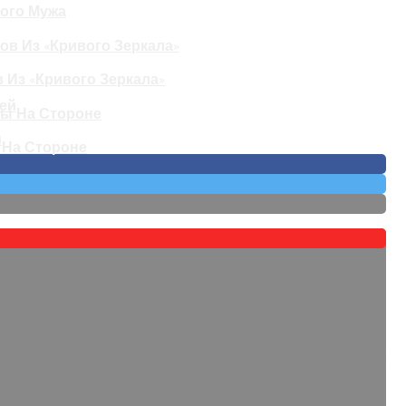
вого Мужа
 Из «Кривого Зеркала»
й
 На Стороне