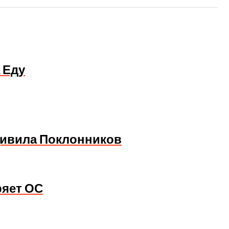
 Еду
дивила Поклонников
ряет ОС