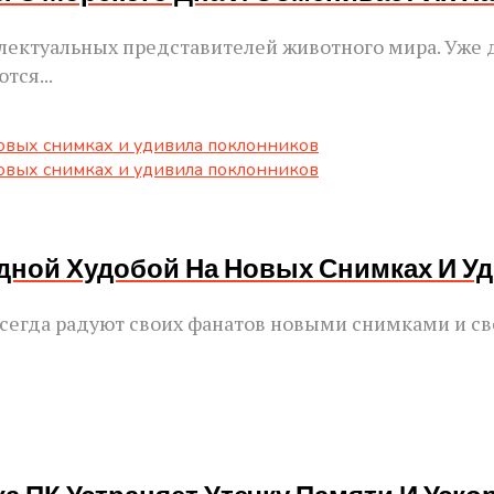
ектуальных представителей животного мира. Уже д
тся...
дной Худобой На Новых Снимках И У
 всегда радуют своих фанатов новыми снимками и 