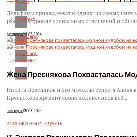
Reddit
Дельфины принадлежат к одним из самых интелл
Pinterest
развитом уровне социальных отношений и общаю
crossrepost
29.07.2024
Whatsapp
Whatsapp
ШОУ-БИЗНЕС
Email
Жена Преснякова Похвасталась Мо
Никита Пресняков и его молодая супруга Алена
Преснякова дразнит своих подписчиков всё...
crossrepost
05.03.2024
КОМПЬЮТЕРЫ И ГАДЖЕТЫ