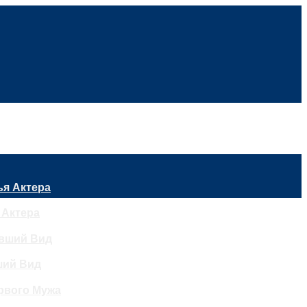
 Актера
ший Вид