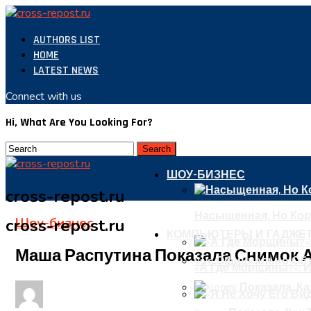
AUTHORS LIST
HOME
LATEST NEWS
Connect with us
Hi, What Are You Looking For?
ШОУ-БИЗНЕС
cross-repost.ru
Насыщенная, Но Кор
Шоу-бизнес
cross-repost.ru
КОМПЬЮТЕРЫ И ГАДЖЕ
Маша Распутина Показала Снимок А
Vivo Официально Об
«А Где Морщины?»: 