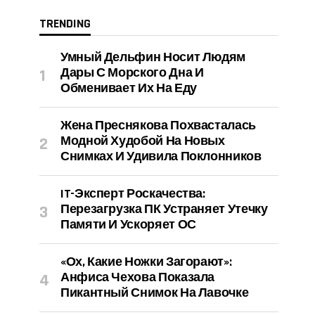
TRENDING
Умный Дельфин Носит Людям
Дары С Морского Дна И
Обменивает Их На Еду
Жена Преснякова Похвасталась
Модной Худобой На Новых
Снимках И Удивила Поклонников
IT-Эксперт Роскачества:
Перезагрузка ПК Устраняет Утечку
Памяти И Ускоряет ОС
«Ох, Какие Ножки Загорают»:
Анфиса Чехова Показала
Пикантный Снимок На Лавочке