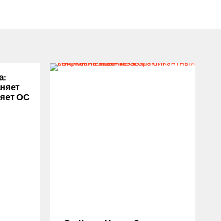
а:
аняет
ряет ОС