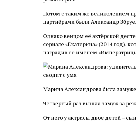
Потом с таким же великолепием пр
партнёрами были Александр Збруев
Однако венцом её актёрской деяте
сериале «Екатерина» (2014 год), ко
наградив её именем «Императрицы
Марина Александрова была замуже
Четвёртый раз вышла замуж за реж
От него у актрисы двое детей – сын