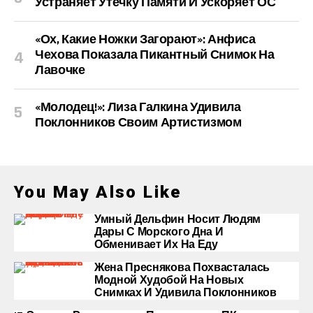
Устраняет Утечку Памяти И Ускоряет ОС
«Ох, Какие Ножки Загорают»: Анфиса
Чехова Показала Пикантный Снимок На
Лавочке
«Молодец!»: Лиза Галкина Удивила
Поклонников Своим Артистизмом
You May Also Like
Умный Дельфин Носит Людям
Дары С Морского Дна И
Обменивает Их На Еду
Жена Преснякова Похвасталась
Модной Худобой На Новых
Снимках И Удивила Поклонников