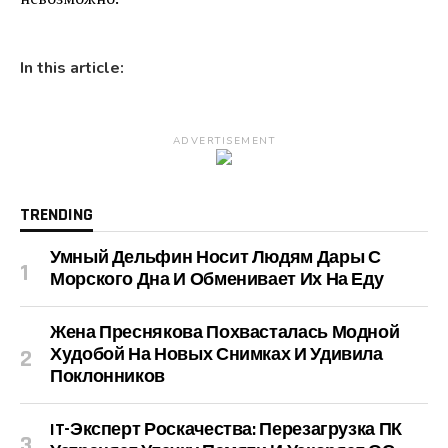
In this article:
ADVERTISEMENT
TRENDING
Умный Дельфин Носит Людям Дары С
Морского Дна И Обменивает Их На Еду
Жена Преснякова Похвасталась Модной
Худобой На Новых Снимках И Удивила
Поклонников
IT-Эксперт Роскачества: Перезагрузка ПК