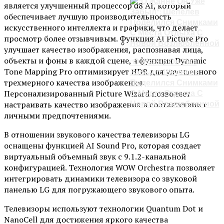
является улучшенный процессор α8 AI, который
обеспечивает лучшую производительность
искусственного интеллекта и графики, что делает
просмотр более отзывчивым. Функция AI Picture Pro
улучшает качество изображения, распознавая лица,
объекты и фоны в каждой сцене, а функция Dynamic
“О Жанне Он Уже
Tone Mapping Pro оптимизирует HDR для улучшенного
Забыл”: Шепелев
трехмерного качества изображения.
Поделился Снимками
Персонализированный Picture Wizard позволяет
С Места Отдыха С
настраивать качество изображения в соответствии с
Новой Возлюбленной
личными предпочтениями.
В отношении звукового качества телевизоры LG
оснащены функцией AI Sound Pro, которая создает
виртуальный объемный звук с 9.1.2-канальной
конфигурацией. Технология WOW Orchestra позволяет
интегрировать динамики телевизора со звуковой
панелью LG для погружающего звукового опыта.
Телевизоры используют технологии Quantum Dot и
NanoCell для достижения яркого качества