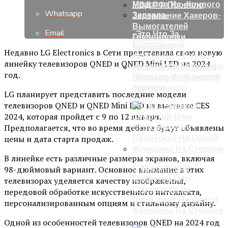
МВД РФ Провело
Whatsapp
Задержание Хакеров-
Вымогателей
Email
«Это Что За
Группировки
Брутальный
SugarLocker
Недавно LG Electronics в Сети представила свою новую
Красавец?»: Вот Как
линейку телевизоров QNED и QNED Mini LED на 2024
Изменился Александр
MediaTek Готовится К
год.
Морозов Из «Кривого
Прорыву С Выходом
Зеркала»
Dimensity 9400
LG планирует представить последние модели
телевизоров QNED и QNED Mini LED на выставке CES
2024, которая пройдет с 9 по 12 января.
Предполагается, что во время дебюта будут объявлены
цены и дата старта продаж.
В линейке есть различные размеры экранов, включая
С Красавицей-
98-дюймовый вариант. Основное внимание в этих
Супругой Олег
телевизорах уделяется качеству изображения,
Стриженов Не
передовой обработке искусственного интеллекта,
Пропускал Ни Одной
персонализированным опциям и стильному дизайну.
Женщины На Стороне
Одной из особенностей телевизоров QNED на 2024 год