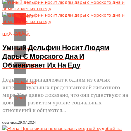
Flipboard
Reddit
ШОУ-БИЗНЕС
Умный Дельфин Носит Людям
Pinterest
Дары С Морского Дна И
Обменивает Их На Еду
Whatsapp
Дельфины принадлежат к одним из самых
Whatsapp
интеллектуальных представителей животного
мира. Уже давно доказано, что они существуют на
Email
довольно развитом уровне социальных
отношений и общаются...
crossrepost
29.07.2024