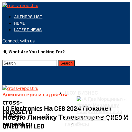
AUTHORS LIST
HOME
LATEST NEWS
Connect with us
Hi, What Are You Looking For?
ШОУ-БИЗНЕС
Компьютеры и гаджеты
cross-
LG Electronics На CES 2024 Покажет
repost.ru
cross-
Новую Линейку Телевизоров QNED И
КОМПЬЮТЕРЫ И
repost.ru
QNED Mini LED
ГАДЖЕТЫ