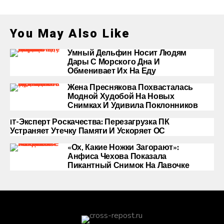
You May Also Like
Умный Дельфин Носит Людям
Дары С Морского Дна И
Обменивает Их На Еду
Жена Преснякова Похвасталась
Модной Худобой На Новых
Снимках И Удивила Поклонников
IT-Эксперт Роскачества: Перезагрузка ПК
Устраняет Утечку Памяти И Ускоряет ОС
«Ох, Какие Ножки Загорают»:
Анфиса Чехова Показала
Пикантный Снимок На Лавочке