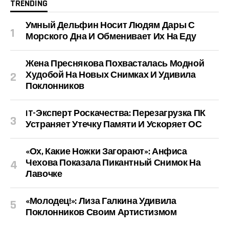
TRENDING
Умный Дельфин Носит Людям Дары С
Морского Дна И Обменивает Их На Еду
Жена Преснякова Похвасталась Модной
Худобой На Новых Снимках И Удивила
Поклонников
IT-Эксперт Роскачества: Перезагрузка ПК
Устраняет Утечку Памяти И Ускоряет ОС
«Ох, Какие Ножки Загорают»: Анфиса
Чехова Показала Пикантный Снимок На
Лавочке
«Молодец!»: Лиза Галкина Удивила
Поклонников Своим Артистизмом