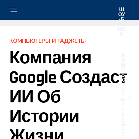
Ш
ОУ
-Б
ИЗ
НЕ
С
КОМПЬЮТЕРЫ И ГАДЖЕТЫ
Компания
К
О
М
Google Создаст
П
Ь
Ю
Т
ИИ Об
Е
Р
Ы
И
Истории
Г
А
Д
Ж
Жизни
Е
Т