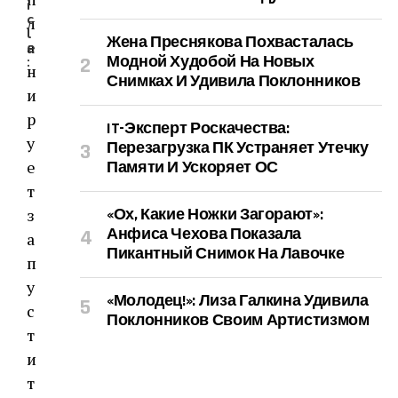
i
c
л
l
Жена Преснякова Похвасталась
а
e
Модной Худобой На Новых
:
н
Снимках И Удивила Поклонников
и
р
IT-Эксперт Роскачества:
у
Перезагрузка ПК Устраняет Утечку
е
Памяти И Ускоряет ОС
т
з
«Ох, Какие Ножки Загорают»:
Анфиса Чехова Показала
а
Пикантный Снимок На Лавочке
п
у
«Молодец!»: Лиза Галкина Удивила
с
Поклонников Своим Артистизмом
т
и
т