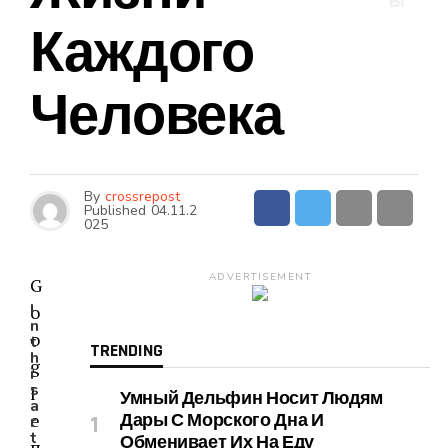
Ы
Каждого
Человека
By
crossrepost
Published
04.11.2
025
ADVERTISEMENT
G
I
o
n
o
t
TRENDING
h
g
i
s
l
Умный Дельфин Носит Людям
a
e
Дары С Морского Дна И
r
t
Обменивает Их На Еду
п