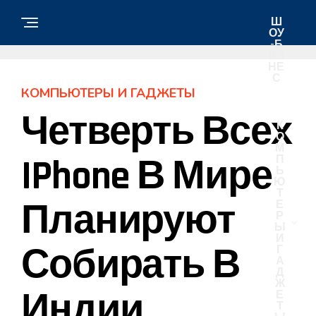
Ш
ОУ
-Б
ИЗ
НЕ
С
КОМПЬЮТЕРЫ И ГАДЖЕТЫ
Четверть Всех
К
О
М
IPhone В Мире
П
Ь
Ю
Т
Планируют
Е
Р
Ы
И
Собирать В
Г
А
Д
Ж
Индии
Е
Т