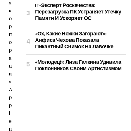
я
IT-Эксперт Роскачества:
к
Перезагрузка ПК Устраняет Утечку
о
Памяти И Ускоряет ОС
р
п
«Ох, Какие Ножки Загорают»:
Анфиса Чехова Показала
о
Пикантный Снимок На Лавочке
р
а
«Молодец!»: Лиза Галкина Удивила
ц
Поклонников Своим Артистизмом
и
я
A
p
p
l
e
п