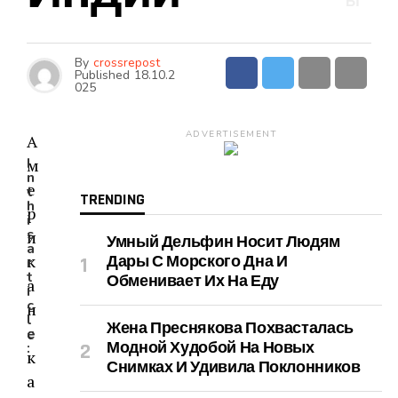
Ы
By
crossrepost
Published
18.10.2
025
ADVERTISEMENT
А
I
м
n
е
t
TRENDING
h
р
i
s
и
Умный Дельфин Носит Людям
a
к
Дары С Морского Дна И
r
t
Обменивает Их На Еду
а
i
c
н
l
Жена Преснякова Похвасталась
с
e
Модной Худобой На Новых
:
к
Снимках И Удивила Поклонников
а