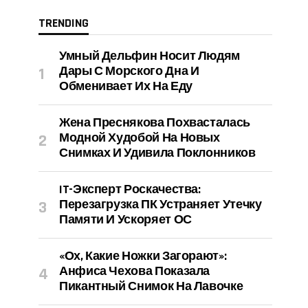
TRENDING
Умный Дельфин Носит Людям
Дары С Морского Дна И
Обменивает Их На Еду
Жена Преснякова Похвасталась
Модной Худобой На Новых
Снимках И Удивила Поклонников
IT-Эксперт Роскачества:
Перезагрузка ПК Устраняет Утечку
Памяти И Ускоряет ОС
«Ох, Какие Ножки Загорают»:
Анфиса Чехова Показала
Пикантный Снимок На Лавочке