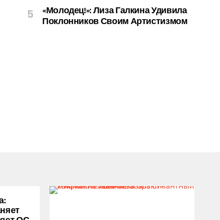
«Молодец!»: Лиза Галкина Удивила
Поклонников Своим Артистизмом
а:
аняет