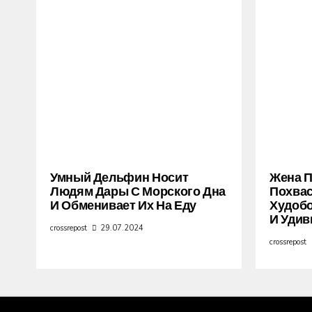
Умный Дельфин Носит
Жена 
Людям Дары С Морского Дна
Похва
И Обменивает Их На Еду
Худобо
И Удив
crossrepost
29.07.2024
crossrepost