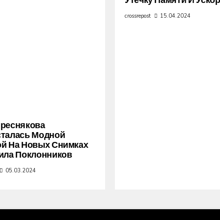
Утечку Памяти И Уско
crossrepost
15.04.2024
Преснякова
сталась Модной
й На Новых Снимках
ила Поклонников
05.03.2024