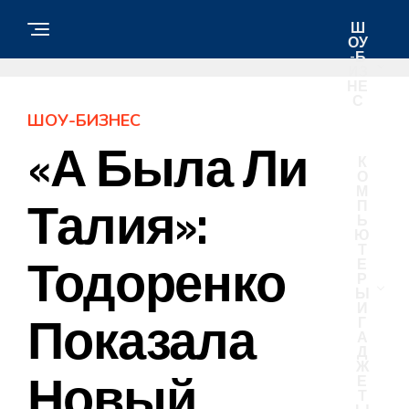
Ш
ОУ
-Б
ИЗ
НЕ
С
ШОУ-БИЗНЕС
«А Была Ли
К
О
М
Талия»:
П
Ь
Ю
Т
Тодоренко
Е
Р
Ы
И
Показала
Г
А
Д
Ж
Новый
Е
Т