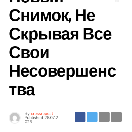
Ы
Снимок, Не
Скрывая Все
Свои
Несовершенс
Тва
By
crossrepost
Published
26.07.2
025