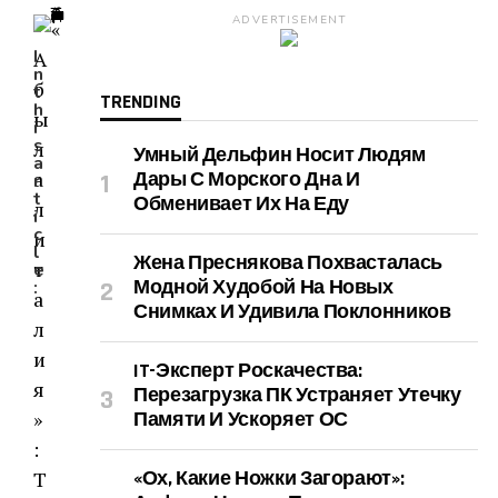
ADVERTISEMENT
I
n
t
TRENDING
h
i
s
Умный Дельфин Носит Людям
a
Дары С Морского Дна И
r
t
Обменивает Их На Еду
i
c
l
Жена Преснякова Похвасталась
e
Модной Худобой На Новых
:
Снимках И Удивила Поклонников
IT-Эксперт Роскачества:
Перезагрузка ПК Устраняет Утечку
Памяти И Ускоряет ОС
«Ох, Какие Ножки Загорают»: