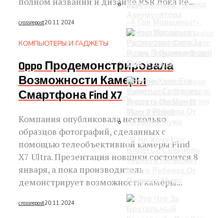
полном названии и дизайне RSR пока не...
Ускоряющих Разряд
Аккумулятора
«А Где Морщины?»:
crossrepost
20.11.2024
Ирину Муравьеву
Раскритиковали За
КОМПЬЮТЕРЫ И ГАДЖЕТЫ
Резко Помолодевший
Вид
Oppo Продемонстрировала
Возможности Камеры
Ноутбук Lenovo Legion
Y9000K 2024 С RTX4090
Смартфона Find X7
И Core I9 Оценен В 388
Тыс. Рублей
Компания опубликовала несколько
образцов фотографий, сделанных с
«Я Не Хочу Его
помощью телеобъективной камеры Find
Видеть»: Свекровь
X7 Ultra. Презентация новинки состоится 8
Терпеть Не Может
января, а пока производитель
Моего Ребенка От
демонстрирует возможности камеры...
Первого Мужа
crossrepost
20.11.2024