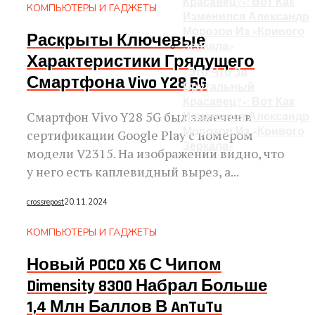
КОМПЬЮТЕРЫ И ГАДЖЕТЫ
Раскрыты Ключевые
Характеристики Грядущего
«Это Что За
Смартфона Vivo Y28 5G
Брутальный
Красавец?»: Вот Как
Смартфон Vivo Y28 5G был замечен в
Изменился Александр
Морозов Из «Кривого
сертификации Google Play с номером
Зеркала»
модели V2315. На изображении видно, что
у него есть каплевидный вырез, а...
crossrepost
20.11.2024
КОМПЬЮТЕРЫ И ГАДЖЕТЫ
Новый POCO X6 С Чипом
Dimensity 8300 Набрал Больше
1,4 Млн Баллов В AnTuTu