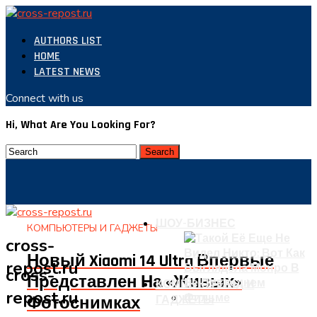
AUTHORS LIST
HOME
LATEST NEWS
Connect with us
Hi, What Are You Looking For?
ШОУ-БИЗНЕС
КОМПЬЮТЕРЫ И ГАДЖЕТЫ
cross-
Новый Xiaomi 14 Ultra Впервые
repost.ru
cross-
Представлен На «живых»
КОМПЬЮТЕРЫ И
repost.ru
Фотоснимках
ГАДЖЕТЫ